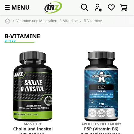
☰
MENU
Vitamine und Mineralien
Vitamine
B-Vitamine
B-VITAMINE
FILTER
MZ-STORE
APOLLO'S HEGEMONY
Cholin und Inositol
P5P (Vitamin B6)