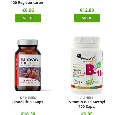
120 Registerkarten.
€6,96
€12,80
SIEHE
SIEHE
DR HEMEO
ALINESS
BloodLift 60 Kaps.
Vitamin B-15 Methyl
100 Kaps.
€18,38
€9,05