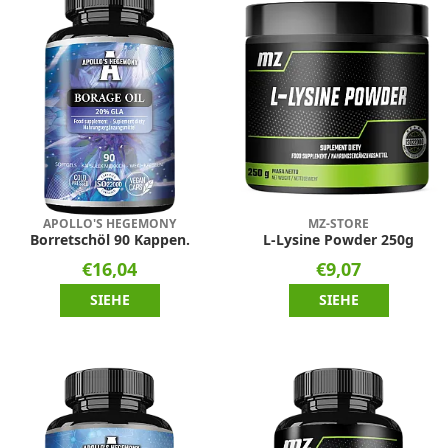
APOLLO'S HEGEMONY
MZ-STORE
Borretschöl 90 Kappen.
L-Lysine Powder 250g
€16,04
€9,07
SIEHE
SIEHE