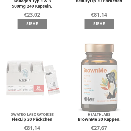
Kollagen Typ 1 & 3
BeautyLip 30 Päckchen
500mg 240 Kapseln.
€23,02
€81,14
SIEHE
SIEHE
DWATRO LABORATORIES
HEALTHLABS
FlexLip 30 Päckchen
BrownMe 30 Kappen.
€81,14
€27,67