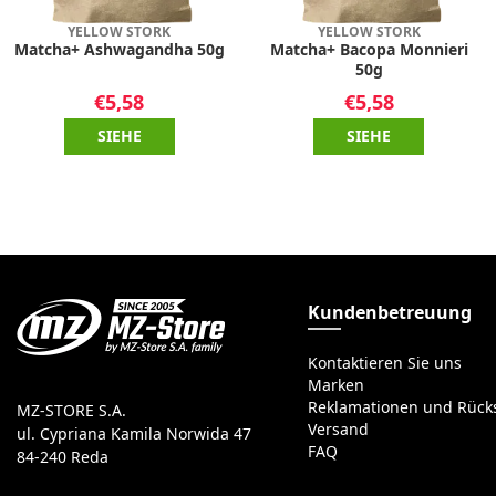
YELLOW STORK
YELLOW STORK
Matcha+ Ashwagandha 50g
Matcha+ Bacopa Monnieri
50g
€5,58
€5,58
SIEHE
SIEHE
Kundenbetreuung
Kontaktieren Sie uns
Marken
Reklamationen und Rüc
MZ-STORE S.A.
Versand
ul. Cypriana Kamila Norwida 47
FAQ
84-240 Reda