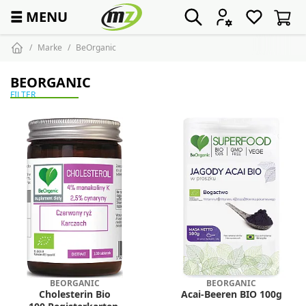
☰
MENU
Marke
BeOrganic
BEORGANIC
FILTER
BEORGANIC
BEORGANIC
Cholesterin Bio
Acai-Beeren BIO 100g