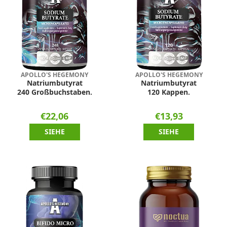
APOLLO'S HEGEMONY
APOLLO'S HEGEMONY
Natriumbutyrat
Natriumbutyrat
240 Großbuchstaben.
120 Kappen.
€22,06
€13,93
SIEHE
SIEHE