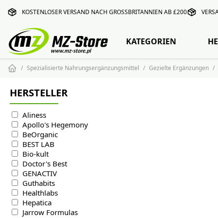
KOSTENLOSER VERSAND NACH GROSSBRITANNIEN AB £200
VERS
KATEGORIEN
HE
Spezialisierte Nahrungsergänzungsmittel
Gezielte Ergänzungen
HERSTELLER
Aliness
Apollo's Hegemony
BeOrganic
BEST LAB
Bio-kult
Doctor's Best
GENACTIV
Guthabits
Healthlabs
Hepatica
Jarrow Formulas