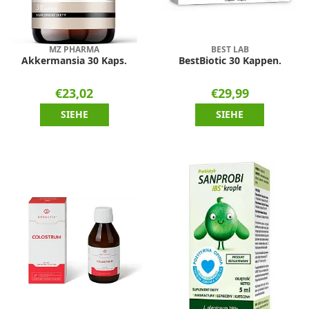
MZ PHARMA
BEST LAB
Akkermansia 30 Kaps.
BestBiotic 30 Kappen.
€23,02
€29,99
SIEHE
SIEHE