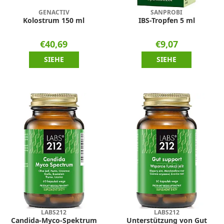
GENACTIV
SANPROBI
Kolostrum 150 ml
IBS-Tropfen 5 ml
€40,69
€9,07
SIEHE
SIEHE
LABS212
LABS212
Candida-Myco-Spektrum
Unterstützung von Gut