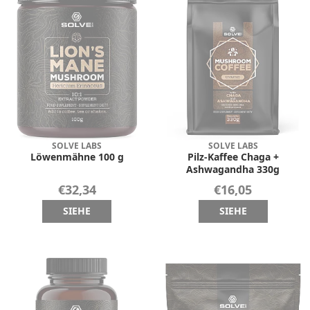
SOLVE LABS
SOLVE LABS
Löwenmähne 100 g
Pilz-Kaffee Chaga +
Ashwagandha 330g
€32,34
€16,05
SIEHE
SIEHE