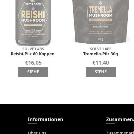
SOLVE LABS
SOLVE LABS
Reishi-Pilz 60 Kappen.
Tremella-Pilz 30g
€16,05
€11,40
SIEHE
SIEHE
Informationen
Zusammena
Über uns
Zusammenarb