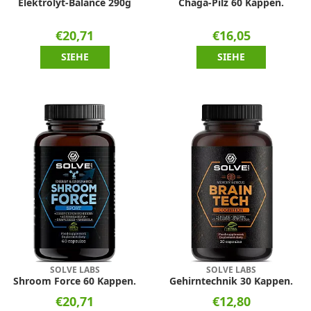
Elektrolyt-Balance 290g
Chaga-Pilz 60 Kappen.
€20,71
€16,05
SIEHE
SIEHE
SOLVE LABS
SOLVE LABS
Shroom Force 60 Kappen.
Gehirntechnik 30 Kappen.
€20,71
€12,80