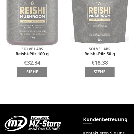
SOLVE LABS
SOLVE LABS
Reishi-Pilz 100 g
Reishi-Pilz 50 g
€32,34
€18,38
SIEHE
SIEHE
Kundenbetreuung
Kontaktieren Sie uns