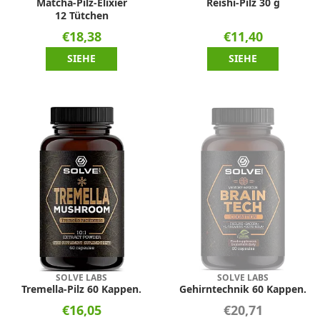
Matcha-Pilz-Elixier
Reishi-Pilz 30 g
12 Tütchen
€18,38
€11,40
SIEHE
SIEHE
SOLVE LABS
SOLVE LABS
Tremella-Pilz 60 Kappen.
Gehirntechnik 60 Kappen.
€16,05
€20,71