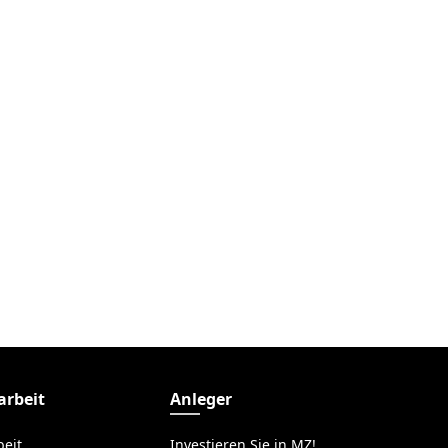
rbeit
Anleger
eit
Investieren Sie in MZ!