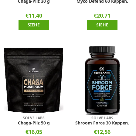
Chaga-Pilz 30 g
Myco Defend 60 Kappen.
€11,40
€20,71
SIEHE
SIEHE
SOLVE LABS
SOLVE LABS
Chaga-Pilz 50 g
Shroom Force 30 Kappen.
€16,05
€12,56