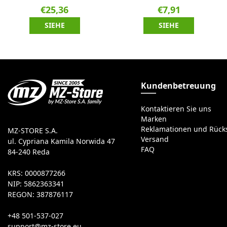
€25,36
€7,91
SIEHE
SIEHE
Kundenbetreuung
Kontaktieren Sie uns
Marken
Reklamationen und Rüc
MZ-STORE S.A.
Versand
ul. Cypriana Kamila Norwida 47
FAQ
84-240 Reda
KRS: 0000877266
NIP: 5862363341
REGON: 387876117
+48 501-537-027