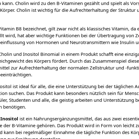
nn. Cholin wird zu den B-Vitaminen gezählt und spielt als Vors
 Körper. Cholin ist wichtig für die Aufrechterhaltung der Struktur
 Vitamin B8 bezeichnet, gilt zwar nicht als klassisches Vitamin, d
llt wird, hat aber wichtige Funktionen bei der Übertragung von Ze
eeinflussung von Hormonen und Neurotransmittern wie Insulin u
holin und Inositol Binomial in einem Produkt schafft eine einzig
leichgewicht des Körpers fördert. Durch das Zusammenspiel dieser
ttel zur Aufrechterhaltung der normalen Zellstruktur und -funkti
eeinträchtigen.
itol ist ideal für alle, die eine Unterstützung bei der täglichen 
ion suchen. Das Produkt kann besonders nützlich sein für Mensch
üler, Studenten und alle, die geistig arbeiten und Unterstützung b
n benötigen.
Inositol
ist ein Nahrungsergänzungsmittel, das aus zwei essentie
pe der B-Vitamine gehören. Das Produkt wird in Form von leicht 
 kann bei regelmäßiger Einnahme die tägliche Funktion des Kör