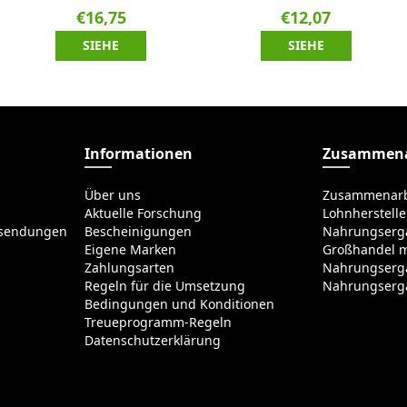
€16,75
€12,07
SIEHE
SIEHE
Informationen
Zusammena
Über uns
Zusammenarb
Aktuelle Forschung
Lohnherstelle
ksendungen
Bescheinigungen
Nahrungserg
Eigene Marken
Großhandel m
Zahlungsarten
Nahrungserg
Regeln für die Umsetzung
Nahrungserg
Bedingungen und Konditionen
Treueprogramm-Regeln
Datenschutzerklärung