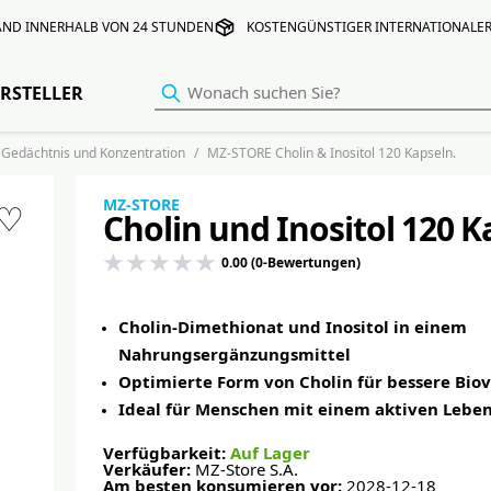
AND INNERHALB VON 24 STUNDEN
KOSTENGÜNSTIGER INTERNATIONALE
RSTELLER
Gedächtnis und Konzentration
MZ-STORE Cholin & Inositol 120 Kapseln.
MZ-STORE
♡
Cholin und Inositol 120 
0.00 (0-Bewertungen)
Cholin-Dimethionat und Inositol in einem
Nahrungsergänzungsmittel
Optimierte Form von Cholin für bessere Bio
Ideal für Menschen mit einem aktiven Leben
Verfügbarkeit:
Auf Lager
Verkäufer:
MZ-Store S.A.
Am besten konsumieren vor:
2028-12-18