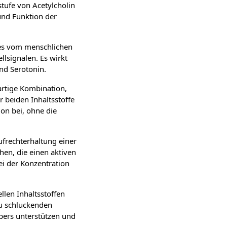
tufe von Acetylcholin
 und Funktion der
a es vom menschlichen
llsignalen. Es wirkt
nd Serotonin.
artige Kombination,
 beiden Inhaltsstoffe
on bei, ohne die
Aufrechterhaltung einer
en, die einen aktiven
ei der Konzentration
llen Inhaltsstoffen
zu schluckenden
pers unterstützen und