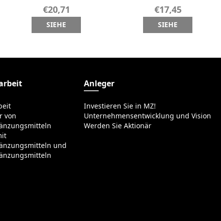
€20,71
€17,45
SIEHE
SIEHE
rbeit
Anleger
eit
Investieren Sie in MZ!
r von
Unternehmensentwicklung und Vision
änzungsmitteln
Werden Sie Aktionär
it
änzungsmitteln und
änzungsmitteln