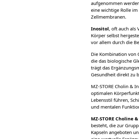
aufgenommen werden ka
eine wichtige Rolle im
Zellmembranen.
Inositol
, oft auch als
Körper selbst hergeste
vor allem durch die B
Die Kombination von C
die das biologische G
trägt das Ergänzungsmi
Gesundheit direkt zu b
MZ-STORE Cholin & Inos
optimalen Körperfunkt
Lebensstil führen, Sch
und mentalen Funktio
MZ-STORE Choline & 
besteht, die zur Grup
Kapseln angeboten und