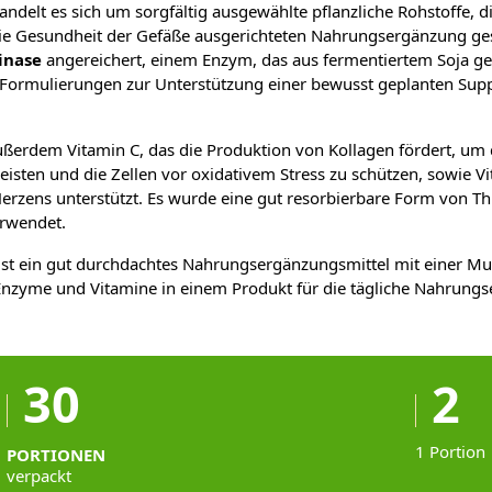
andelt es sich um sorgfältig ausgewählte pflanzliche Rohstoffe, di
ie Gesundheit der Gefäße ausgerichteten Nahrungsergänzung ge
inase
angereichert, einem Enzym, das aus fermentiertem Soja g
 Formulierungen zur Unterstützung einer bewusst geplanten Su
ußerdem Vitamin C, das die Produktion von Kollagen fördert, um 
isten und die Zellen vor oxidativem Stress zu schützen, sowie V
Herzens unterstützt. Es wurde eine gut resorbierbare Form von T
rwendet.
ist ein gut durchdachtes Nahrungsergänzungsmittel mit einer Mult
 Enzyme und Vitamine in einem Produkt für die tägliche Nahrung
30
2
1 Portion
PORTIONEN
verpackt