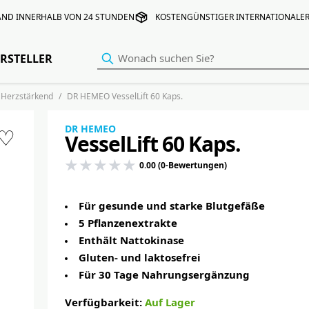
AND INNERHALB VON 24 STUNDEN
KOSTENGÜNSTIGER INTERNATIONALE
RSTELLER
Herzstärkend
DR HEMEO VesselLift 60 Kaps.
DR HEMEO
♡
VesselLift 60 Kaps.
0.00 (0-Bewertungen)
Für gesunde und starke Blutgefäße
5 Pflanzenextrakte
Enthält Nattokinase
Gluten- und laktosefrei
Für 30 Tage Nahrungsergänzung
Verfügbarkeit:
Auf Lager