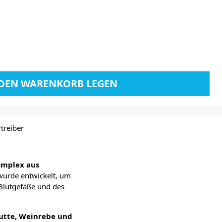
 DEN WARENKORB LEGEN
rtreiber
omplex aus
wurde entwickelt, um
 Blutgefäße und des
butte, Weinrebe und