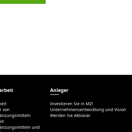
rbeit
Anleger
eit
Investieren Sie in MZ!
r von
Unternehmensentwicklung und Vision
änzungsmitteln
Werden Sie Aktionär
it
änzungsmitteln und