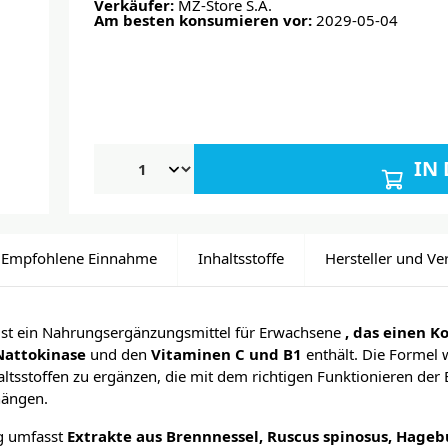
Verkäufer:
MZ-Store S.A.
Am besten konsumieren vor:
2029-05-04
IN
Empfohlene Einnahme
Inhaltsstoffe
Hersteller und Ve
ist ein Nahrungsergänzungsmittel für Erwachsene
, das einen K
Nattokinase
und den
Vitaminen C und B1
enthält. Die Formel 
altsstoffen zu ergänzen, die mit dem richtigen Funktionieren der
hängen.
g umfasst
Extrakte aus Brennnessel, Ruscus spinosus, Hage